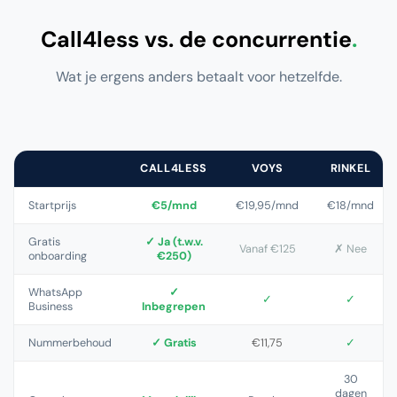
Call4less vs. de concurrentie
.
Wat je ergens anders betaalt voor hetzelfde.
CALL4LESS
VOYS
RINKEL
Startprijs
€5/mnd
€19,95/mnd
€18/mnd
Gratis
✓ Ja (t.w.v.
Vanaf €125
✗ Nee
onboarding
€250)
WhatsApp
✓
✓
✓
Business
Inbegrepen
Nummerbehoud
✓ Gratis
€11,75
✓
30
dagen