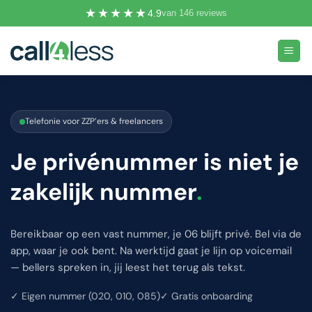
Ga
★★★★★
4.9
van 146 reviews
naar
inhoud
Telefonie voor ZZP’ers & freelancers
Je privénummer is niet je
zakelijk nummer
.
Bereikbaar op een vast nummer, je 06 blijft privé. Bel via de
app, waar je ook bent. Na werktijd gaat je lijn op voicemail
— bellers spreken in, jij leest het terug als tekst.
✓ Eigen nummer (020, 010, 085)
✓ Gratis onboarding