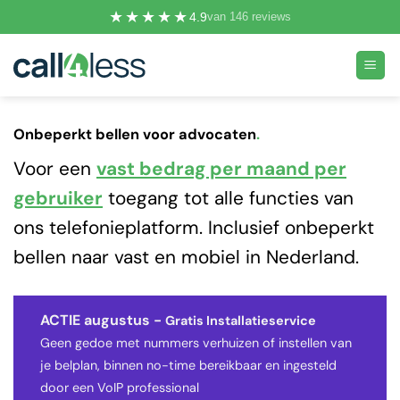
Ga
★★★★★
4.9
van 146 reviews
naar
inhoud
Onbeperkt bellen voor advocaten
.
Voor een
vast bedrag per maand per
gebruiker
toegang tot alle functies van
ons telefonieplatform. Inclusief onbeperkt
bellen naar vast en mobiel in Nederland.
ACTIE augustus -
Gratis Installatieservice
Geen gedoe met nummers verhuizen of instellen van
je belplan, binnen no-time bereikbaar en ingesteld
door een VoIP professional