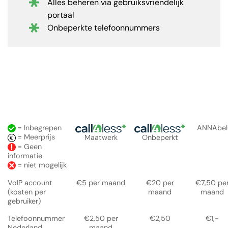
Alles beheren via gebruiksvriendelijk
portaal
Onbeperkte telefoonnummers
= Inbegrepen
ANNAbel
= Meerprijs
Maatwerk
Onbeperkt
= Geen
informatie
= niet mogelijk
VoIP account
€5 per maand
€20 per
€7,50 pe
(kosten per
maand
maand
gebruiker)
Telefoonnummer
€2,50 per
€2,50
€1,-
Nederland
maand