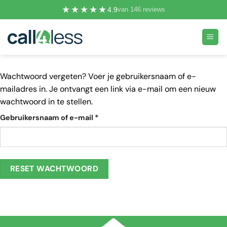
Ga
★★★★★
4.9
van 146 reviews
naar
inhoud
Wachtwoord vergeten? Voer je gebruikersnaam of e-
mailadres in. Je ontvangt een link via e-mail om een nieuw
wachtwoord in te stellen.
Vereist
Gebruikersnaam of e-mail
*
RESET WACHTWOORD