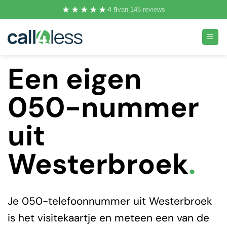
Ga
★★★★★
4.9
van 146 reviews
naar
inhoud
Een eigen
050-nummer
uit
Westerbroek
.
Je 050-telefoonnummer uit Westerbroek
is het visitekaartje en meteen een van de