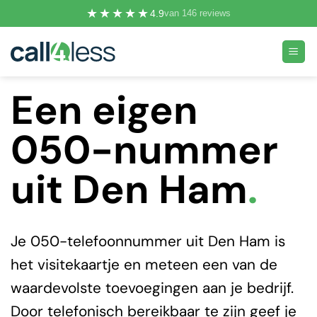
Ga
★★★★★
4.9
van 146 reviews
naar
inhoud
Een eigen
050-nummer
uit Den Ham
.
Je 050-telefoonnummer uit Den Ham is
het visitekaartje en meteen een van de
waardevolste toevoegingen aan je bedrijf.
Door telefonisch bereikbaar te zijn geef je