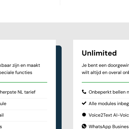
Unlimited
ikbaar zijn en maakt
Je bent een doorgewin
peciale functies
wilt altijd en overal o
herpste NL tarief
Onbeperkt bellen n
ule
Alle modules inbe
il
Voice2Text AI-Voi
s
WhatsApp Busines