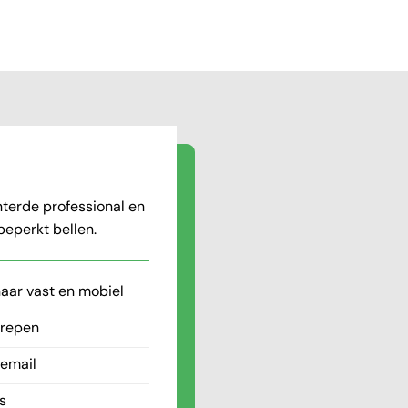
terde professional en
nbeperkt bellen.
aar vast en mobiel
grepen
cemail
s