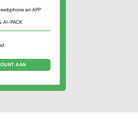
n, webphone en APP
& AI-PACK
nd
OUNT AAN