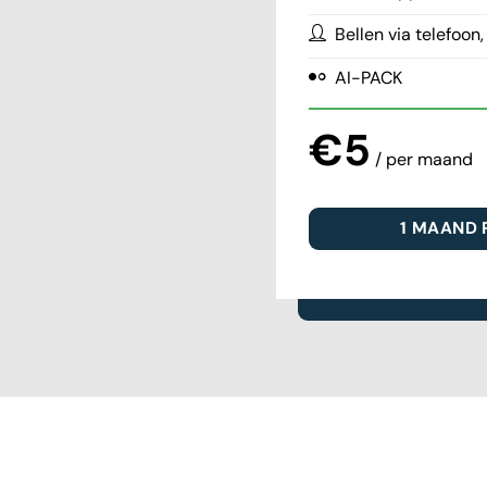
Bellen via telefoo
AI-PACK
€5
/ per maand
1 MAAND 