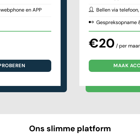
n, webphone en APP
Bellen via telefoo
Gespreksopname 
€20
/ per maa
PROBEREN
MAAK ACC
Ons slimme platform