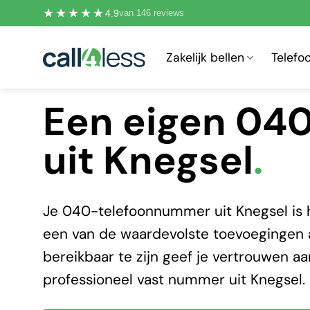
Ga
★★★★★
4.9
van 146 reviews
naar
inhoud
Zakelijk bellen
Telef
Een eigen 0
uit Knegsel
.
Je 040-telefoonnummer uit Knegsel is h
een van de waardevolste toevoegingen aa
bereikbaar te zijn geef je vertrouwen aan
professioneel vast nummer uit Knegsel.