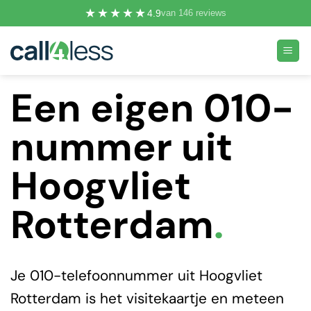
Ga
★★★★★
4.9
van 146 reviews
naar
inhoud
Een eigen 010-
nummer uit
Hoogvliet
Rotterdam
.
Je 010-telefoonnummer uit Hoogvliet
Rotterdam is het visitekaartje en meteen